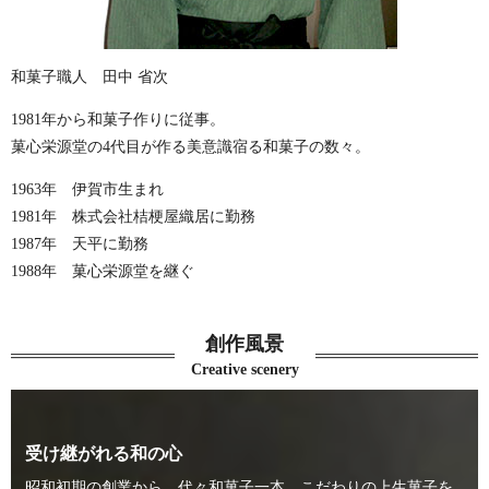
和菓子職人 田中 省次
1981年から和菓子作りに従事。
菓心栄源堂の4代目が作る美意識宿る和菓子の数々。
1963年 伊賀市生まれ
1981年 株式会社桔梗屋織居に勤務
1987年 天平に勤務
1988年 菓心栄源堂を継ぐ
創作風景
Creative scenery
受け継がれる和の心
昭和初期の創業から、代々和菓子一本。こだわりの上生菓子を