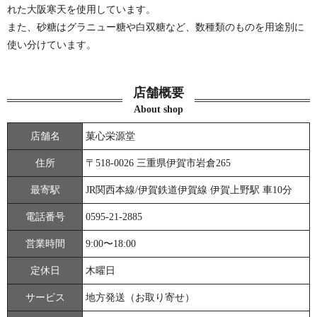
れた大阪寒天を使用しています。
また、砂糖はグラニュー糖や白双糖など、数種類のものを用途別に
使い分けています。
店舗概要
About shop
店舗名
菓心栄源堂
住所
〒518-0026 三重県伊賀市岩倉265
最寄駅
JR関西本線/伊賀鉄道伊賀線 伊賀上野駅 車10分
電話番号
0595-21-2885
営業時間
9:00〜18:00
定休日
木曜日
サービス
地方発送（お取り寄せ）